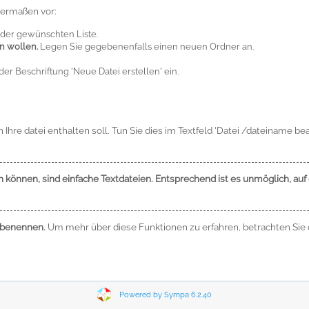
dermaßen vor:
der gewünschten Liste.
n wollen.
Legen Sie gegebenenfalls einen neuen Ordner an.
der Beschriftung 'Neue Datei erstellen' ein.
 Ihre datei enthalten soll. Tun Sie dies im Textfeld 'Datei /dateiname be
den können, sind einfache Textdateien. Entsprechend ist es unmöglich, a
mbenennen.
Um mehr über diese Funktionen zu erfahren, betrachten Sie
Powered by Sympa 6.2.40