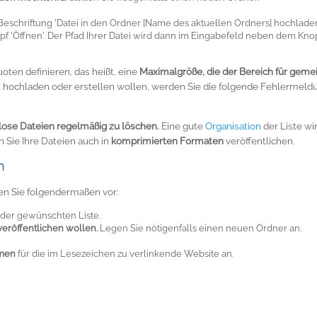
eschriftung 'Datei in den Ordner [Name des aktuellen Ordners] hochlade
pf 'Öffnen'. Der Pfad Ihrer Datei wird dann im Eingabefeld neben dem Kno
oten definieren, das heißt, eine
Maximalgröße, die der Bereich für geme
hochladen oder erstellen wollen, werden Sie die folgende Fehlermeldu
lose Dateien regelmäßig zu löschen.
Eine gute
Organisation
der Liste wi
Sie Ihre Dateien auch in
komprimierten Formaten
veröffentlichen.
n
n Sie folgendermaßen vor:
der gewünschten Liste.
eröffentlichen wollen.
Legen Sie nötigenfalls einen neuen Ordner an.
amen
für die im Lesezeichen zu verlinkende Website an.