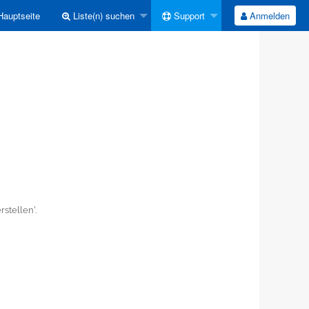
auptseite
Liste(n) suchen
Support
Anmelden
stellen'.