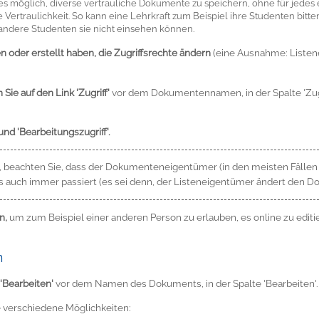
s möglich, diverse vertrauliche Dokumente zu speichern, ohne für jedes 
e Vertraulichkeit. So kann eine Lehrkraft zum Beispiel ihre Studenten bitt
 andere Studenten sie nicht einsehen können.
 oder erstellt haben, die Zugriffsrechte ändern
(eine Ausnahme: Listen
Sie auf den Link 'Zugriff'
vor dem Dokumentennamen, in der Spalte 'Zugri
nd 'Bearbeitungszugriff'.
 beachten Sie, dass der Dokumenteneigentümer (in den meisten Fällen d
s auch immer passiert (es sei denn, der Listeneigentümer ändert den 
n,
um zum Beispiel einer anderen Person zu erlauben, es online zu editie
n
'Bearbeiten'
vor dem Namen des Dokuments, in der Spalte 'Bearbeiten'.
e verschiedene Möglichkeiten: