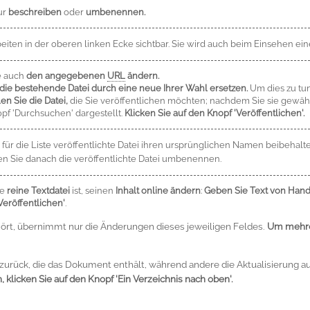
ur
beschreiben
oder
umbenennen.
ten in der oberen linken Ecke sichtbar. Sie wird auch beim Einsehen eine
e auch
den angegebenen
URL
ändern.
die bestehende Datei durch eine neue Ihrer Wahl ersetzen.
Um dies zu tu
en Sie die Datei,
die Sie veröffentlichen möchten; nachdem Sie sie gewählt
pf 'Durchsuchen' dargestellt.
Klicken Sie auf den Knopf 'Veröffentlichen'.
r die Liste veröffentlichte Datei ihren ursprünglichen Namen beibehalte
 Sie danach die veröffentlichte Datei umbenennen.
ne
reine Textdatei
ist, seinen
Inhalt online ändern
:
Geben Sie Text von Hand
Veröffentlichen'
.
ehört, übernimmt nur die Änderungen dieses jeweiligen Feldes.
Um mehre
 zurück, die das Dokument enthält, während andere die Aktualisierung au
klicken Sie auf den Knopf 'Ein Verzeichnis nach oben'.