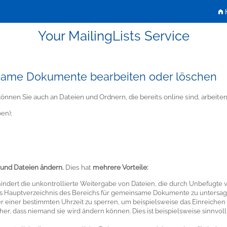
H
Your MailingLists Service
same Dokumente bearbeiten oder löschen
n Sie auch an Dateien und Ordnern, die bereits online sind, arbeiten
en);
 und Dateien ändern.
Dies hat
mehrere Vorteile:
indert die unkontrollierte Weitergabe von Dateien, die durch Unbefugte ve
uf das Hauptverzeichnis des Bereichs für gemeinsame Dokumente zu untersa
 einer bestimmten Uhrzeit zu sperren, um beispielsweise das Einreichen
icher, dass niemand sie wird ändern können. Dies ist beispielsweise sinn