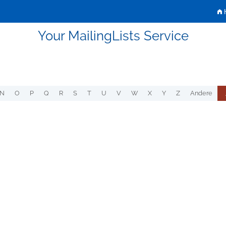
H
Your MailingLists Service
N
O
P
Q
R
S
T
U
V
W
X
Y
Z
Andere