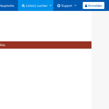
auptseite
Liste(n) suchen
Support
Anmelden
Alle