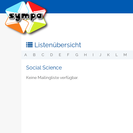
Listenübersicht
A
B
C
D
E
F
G
H
I
J
K
L
M
Social Science
Keine Mailingliste verfügbar.