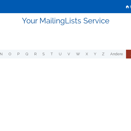
H
Your MailingLists Service
N
O
P
Q
R
S
T
U
V
W
X
Y
Z
Andere