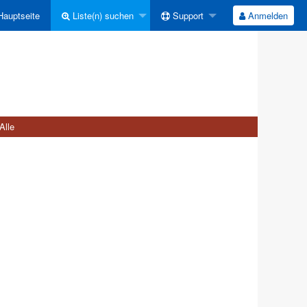
auptseite
Liste(n) suchen
Support
Anmelden
Alle