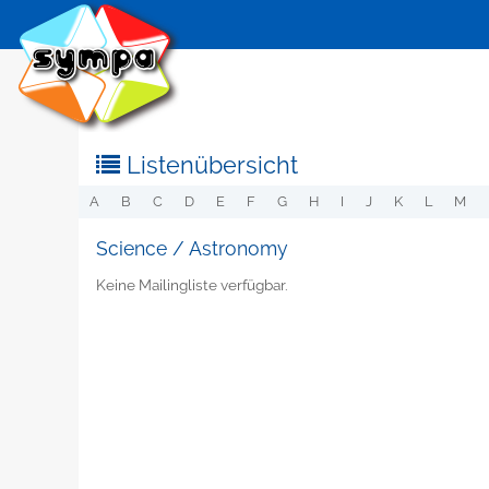
Listenübersicht
A
B
C
D
E
F
G
H
I
J
K
L
M
Science / Astronomy
Keine Mailingliste verfügbar.