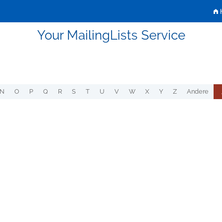
H
Your MailingLists Service
N
O
P
Q
R
S
T
U
V
W
X
Y
Z
Andere