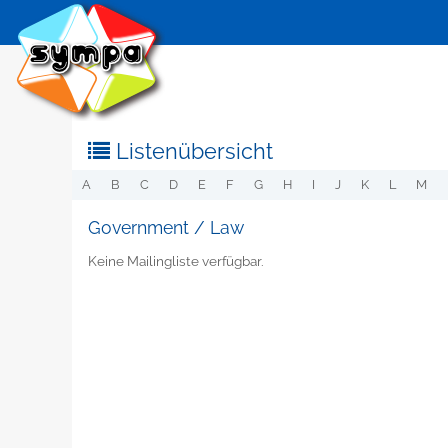
Listenübersicht
A
B
C
D
E
F
G
H
I
J
K
L
M
Government / Law
Keine Mailingliste verfügbar.