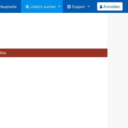
auptseite
Liste(n) suchen
Support
Anmelden
Alle