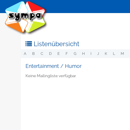
Listenübersicht
A
B
C
D
E
F
G
H
I
J
K
L
M
Entertainment / Humor
Keine Mailingliste verfügbar.