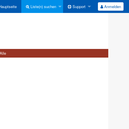
auptseite
Liste(n) suchen
Support
Anmelden
Alle