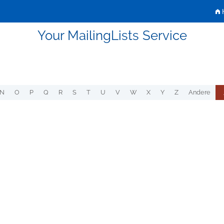
H
Your MailingLists Service
N
O
P
Q
R
S
T
U
V
W
X
Y
Z
Andere