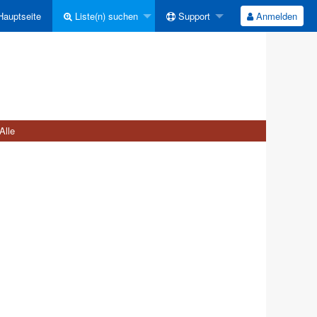
auptseite
Liste(n) suchen
Support
Anmelden
Alle