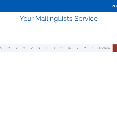
H
Your MailingLists Service
N
O
P
Q
R
S
T
U
V
W
X
Y
Z
Andere