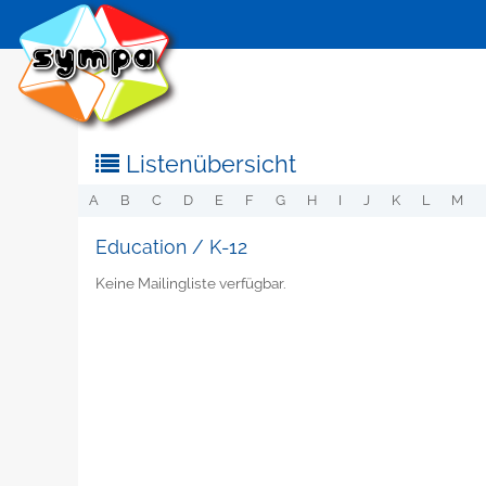
Listenübersicht
A
B
C
D
E
F
G
H
I
J
K
L
M
Education / K-12
Keine Mailingliste verfügbar.