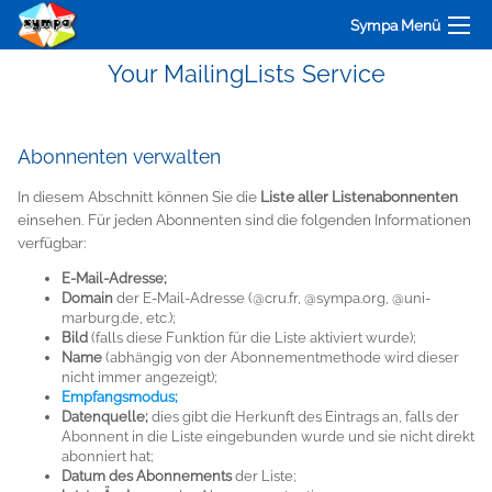
Sympa Menü
Your MailingLists Service
Abonnenten verwalten
In diesem Abschnitt können Sie die
Liste aller Listenabonnenten
einsehen. Für jeden Abonnenten sind die folgenden Informationen
verfügbar:
E-Mail-Adresse;
Domain
der E-Mail-Adresse (
@cru.fr
,
@sympa.org
,
@uni-
marburg.de
, etc.);
Bild
(falls diese Funktion für die Liste aktiviert wurde);
Name
(abhängig von der Abonnementmethode wird dieser
nicht immer angezeigt);
Empfangsmodus;
Datenquelle;
dies gibt die Herkunft des Eintrags an, falls der
Abonnent in die Liste eingebunden wurde und sie nicht direkt
abonniert hat;
Datum des Abonnements
der Liste;