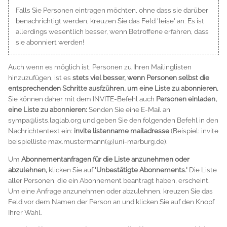
Falls Sie Personen eintragen möchten, ohne dass sie darüber
benachrichtigt werden, kreuzen Sie das Feld 'leise' an. Es ist
allerdings wesentlich besser, wenn Betroffene erfahren, dass
sie abonniert werden!
Auch wenn es möglich ist, Personen zu Ihren Mailinglisten
hinzuzufügen, ist es
stets viel besser, wenn Personen selbst die
entsprechenden Schritte ausfzühren, um eine Liste zu abonnieren.
Sie können daher mit dem INVITE-Befehl auch
Personen einladen,
eine Liste zu abonnieren:
Senden Sie eine E-Mail an
sympa@lists.laglab.org und geben Sie den folgenden Befehl in den
Nachrichtentext ein:
invite listenname mailadresse
(Beispiel:
invite
beispielliste max.mustermann(@)uni-marburg.de
).
Um
Abonnementanfragen für die Liste anzunehmen oder
abzulehnen,
klicken Sie auf
'Unbestätigte Abonnements.'
Die Liste
aller Personen, die ein Abonnement beantragt haben, erscheint.
Um eine Anfrage anzunehmen oder abzulehnen, kreuzen Sie das
Feld vor dem Namen der Person an und klicken Sie auf den Knopf
Ihrer Wahl.