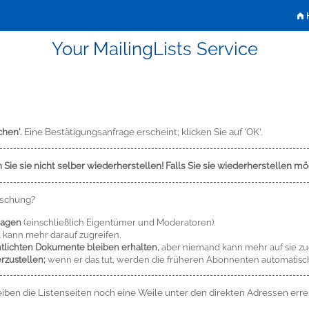
H
Your MailingLists Service
chen'.
Eine Bestätigungsanfrage erscheint; klicken Sie auf 'OK'.
n Sie sie nicht selber wiederherstellen! Falls Sie sie wiederherstellen 
öschung?
ragen
(einschließlich Eigentümer und Moderatoren).
kann mehr darauf zugreifen.
tlichten Dokumente bleiben erhalten,
aber niemand kann mehr auf sie zu
rzustellen;
wenn er das tut, werden die früheren Abonnenten automatisc
iben die Listenseiten noch eine Weile unter den direkten Adressen errei